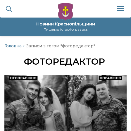
Новини Краснопільщини
Пишемо історію разом.
Головна
Записи з тегом "фоторедактор"
ційна політика
ФОТОРЕДАКТОР
да
я
а
нал
ура