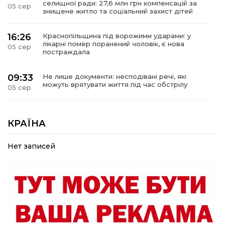
селищної ради: 27,6 млн грн компенсацій за
05 сер
знищене житло та соціальний захист дітей
16:26
Краснопільщина під ворожими ударами: у
лікарні помер поранений чоловік, є нова
05 сер
постраждала
09:33
Не лише документи: несподівані речі, які
можуть врятувати життя під час обстрілу
05 сер
09:26
Що робити, якщо в нотаріальному документі
виявлено описку?
КРАЇНА
05 сер
Нет записей
18:39
«КОЛО НЕЗЛАМНИХ»: як діти та ветерани
разом створюють унікальний телепроєкт
04 сер
09:52
Родина Степаненків: від квітучого
прикордоння до втраченого дому
04 сер
19:36
Пишіть листи самому собі, або як уникнути