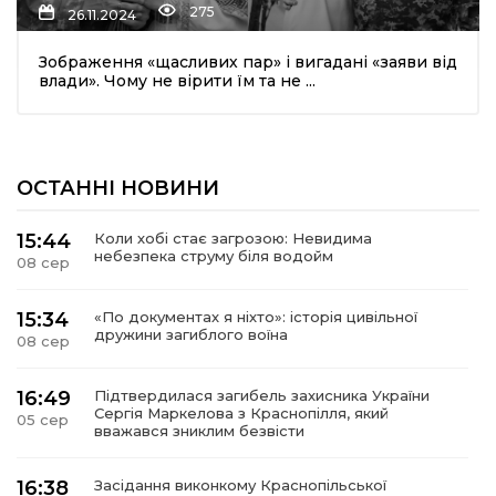
275
26.11.2024
Зображення «щасливих пар» і вигадані «заяви від
влади». Чому не вірити їм та не ...
ОСТАННІ НОВИНИ
шення
15:44
Коли хобі стає загрозою: Невидима
небезпека струму біля водойм
08 сер
ти
15:34
«По документах я ніхто»: історія цивільної
дружини загиблого воїна
08 сер
16:49
Підтвердилася загибель захисника України
Сергія Маркелова з Краснопілля, який
05 сер
вважався зниклим безвісти
16:38
Засідання виконкому Краснопільської