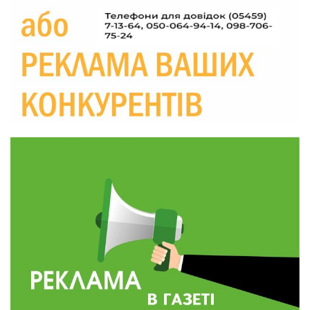
маніпуляційбез конфліктів
30 лип
19:29
«Все закінчиться, приїду й одружуся…»: Пам’яті
26-річного Захисника Богдана Ємця (ВІДЕО)
30 лип
20:06
Паливо по 100 грн та ризик дефіциту: чому в
Україні різко зростають ціни на АЗС
28 лип
20:00
Житлові сертифікати, підготовка до зими та
підтримка ВПО: підсумки засідання виконкому
28 лип
Краснопільської селищної ради
10:36
Валентина Масалітіна: «Нас тримає віра в
Перемогу і повернення додому»
28 лип
10:31
Знову біль… Знову втрата… На щиті
повертається захисник України Богдан Ємець
28 лип
16:57
Обмежено придатний, але безмежно
вмотивований: Як колишній лісівник став асом
24 лип