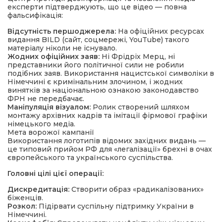
експерти підтверджують, що це відео — повна
фальсифікація:
Відсутність першоджерела:
На офіційних ресурсах
видання BILD (сайт, соцмережі, YouTube) такого
матеріалу ніколи не існувало.
Жодних офіційних заяв:
Ні Фрідріх Мерц, ні
представники його політичної сили не робили
подібних заяв. Використання нацистської символіки в
Німеччині є кримінальним злочином, і жодних
винятків за національною ознакою законодавство
ФРН не передбачає.
Маніпуляція візуалом:
Ролик створений шляхом
монтажу архівних кадрів та імітації фірмової графіки
німецького медіа.
Мета ворожої кампанії
Використання логотипів відомих західних видань —
це типовий прийом РФ для «легалізації» брехні в очах
європейського та українського суспільства.
Головні цілі цієї операції:
Дискредитація:
Створити образ «радикалізованих»
біженців.
Розкол:
Підірвати суспільну підтримку України в
Німеччині.