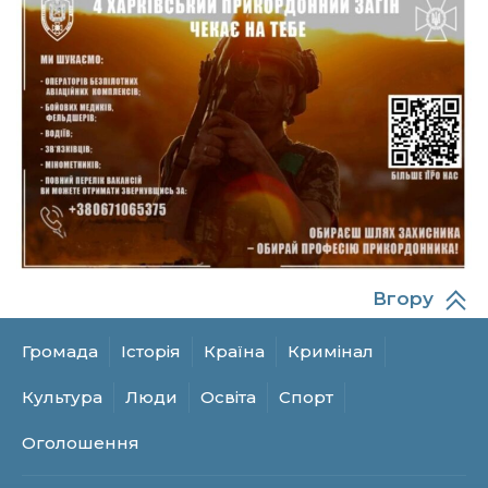
10:49
Інтелектуальні злети та творчі перемоги:
історія успіху випускниці Вікторії Кондратенко
19 лип
10:40
Вірний присязі до останнього подиху:
підтримайте петицію про присвоєння звання
19 лип
«Герой України» (посмертно) прикордоннику
Олександру Бойку
20:34
Кохання попри все: як українці створюють сім’ї
в реаліях 2026 року
17 лип
13:52
І волейбол, і хімія на “відмінно”: неймовірна
історія успіху випускниці з Краснопілля
Вгору
15 лип
Анастасії Гонтар
Громада
Історія
Країна
Кримінал
13:27
НБУ вводить нову банкноту 2 000 грн із
портретом легендарного українця: що
15 лип
Культура
Люди
Освіта
Спорт
зміниться для наших гаманців
Оголошення
13:22
Гаманець у шоці: які продукти в Україні різко
подешевшали, а за що доведеться платити
15 лип
більше?