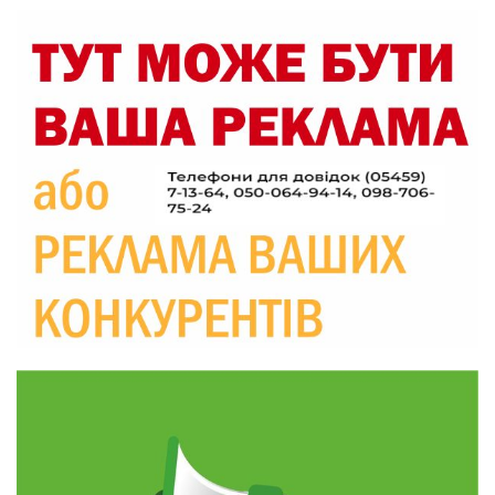
05 сер
18:39
«КОЛО НЕЗЛАМНИХ»: як діти та ветерани
разом створюють унікальний телепроєкт
04 сер
09:52
Родина Степаненків: від квітучого
прикордоння до втраченого дому
04 сер
19:36
Пишіть листи самому собі, або як уникнути
маніпуляційбез конфліктів
30 лип
19:29
«Все закінчиться, приїду й одружуся…»: Пам’яті
26-річного Захисника Богдана Ємця (ВІДЕО)
30 лип
20:06
Паливо по 100 грн та ризик дефіциту: чому в
Україні різко зростають ціни на АЗС
28 лип
20:00
Житлові сертифікати, підготовка до зими та
підтримка ВПО: підсумки засідання виконкому
28 лип
Краснопільської селищної ради