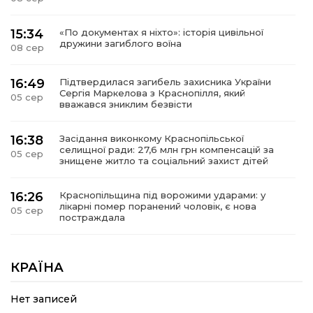
15:34
«По документах я ніхто»: історія цивільної
дружини загиблого воїна
08 сер
16:49
Підтвердилася загибель захисника України
Сергія Маркелова з Краснопілля, який
05 сер
вважався зниклим безвісти
16:38
Засідання виконкому Краснопільської
селищної ради: 27,6 млн грн компенсацій за
05 сер
знищене житло та соціальний захист дітей
16:26
Краснопільщина під ворожими ударами: у
лікарні помер поранений чоловік, є нова
05 сер
постраждала
09:33
Не лише документи: несподівані речі, які
можуть врятувати життя під час обстрілу
КРАЇНА
05 сер
Нет записей
09:26
Що робити, якщо в нотаріальному документі
виявлено описку?