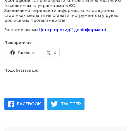
Ксенофобія:
Спровокувати конфлікти між місцевим
населенням та українцями в ЄС.
Закликаємо перевіряти інформацію на офіційних
сторінках медіа та не ставати інструментом у руках
російських пропагандистів.
За матеріалами:
Центр протидії дезінформації
Поширити це:
Facebook
X
Подобається це:
FACEBOOK
TWITTER