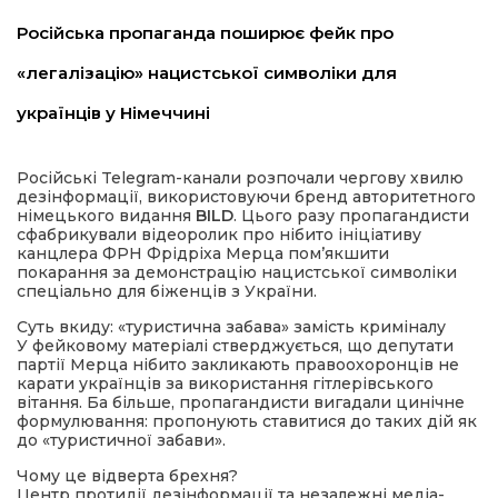
Російська пропаганда поширює фейк про
«легалізацію» нацистської символіки для
українців у Німеччині
Російські Telegram-канали розпочали чергову хвилю
дезінформації, використовуючи бренд авторитетного
шення
німецького видання
BILD
. Цього разу пропагандисти
сфабрикували відеоролик про нібито ініціативу
канцлера ФРН Фрідріха Мерца пом’якшити
ти
покарання за демонстрацію нацистської символіки
спеціально для біженців з України.
Суть вкиду: «туристична забава» замість криміналу
У фейковому матеріалі стверджується, що депутати
партії Мерца нібито закликають правоохоронців не
карати українців за використання гітлерівського
вітання. Ба більше, пропагандисти вигадали цинічне
формулювання: пропонують ставитися до таких дій як
до «туристичної забави».
Чому це відверта брехня?
Центр протидії дезінформації та незалежні медіа-