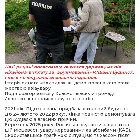
На Сумщині посадовиця ошукала державу на пів
мільйона: виплату за «зруйнований» КАБами будинок,
якого не існувало, скасовано підозрою
Історія одного «привида»: як демонтована хата стала
жертвою авіаудару
Події розгорталися у Краснопільській громаді.
Слідство встановило таку хронологію:
2021 рік:
Підозрювана придбала житловий будинок.
До 24 лютого 2022 року:
Жінка повністю демонтувала
цю будівлю з власних причин.
Березень 2025 року:
Російські окупанти завдали по
цій місцевості удару керованими авіабомбами (КАБ).
Скориставшись трагічною ситуацією та хаосом після