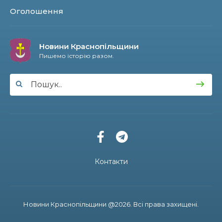
13 лип
Оголошення
13:51
Історія, що об’єднує покоління: світ побачила
книга про минуле та сьогодення Осоївки
13 лип
Новини Краснопільщини
Пишемо історію разом.
11:10
Інтелект, спорт та творчість: історія успіху
випускниці Анни Корх
11 лип
13:48
На щиті повернувся 39-річний прикордонник
Віталій Будко, чию рідну домівку в Угроїдах
10 лип
знищив ворог
12:50
На Сумщині розширено мережу мовлення
військового радіо «Армія FM»
10 лип
Контакти
11:11
Координати майбутнього — IT: випускник
Артьом Стрілецький розробляє ігри для
10 лип
Google Play
Новини Краснопільщини @2026. Всі права захищені.
11:04
Золотий фонд Краснопілля: випускниця ліцею
Софія Корнієнко підкорює освітні вершини в
10 лип