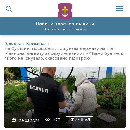
Новини Краснопільщини
Пишемо історію разом.
Головна
Кримінал
ційна політика
На Сумщині посадовиця ошукала державу на пів
мільйона: виплату за «зруйнований» КАБами будинок,
якого не існувало, скасовано підозрою
да
я
а
нал
477
КРИМІНАЛ
29.05.2026
ура