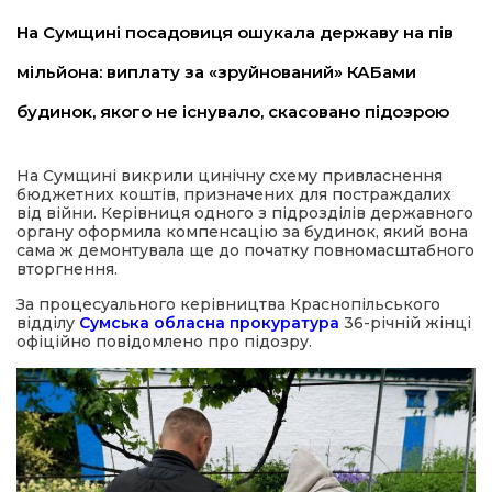
На Сумщині посадовиця ошукала державу на пів
мільйона: виплату за «зруйнований» КАБами
будинок, якого не існувало, скасовано підозрою
На Сумщині викрили цинічну схему привласнення
бюджетних коштів, призначених для постраждалих
шення
від війни. Керівниця одного з підрозділів державного
органу оформила компенсацію за будинок, який вона
сама ж демонтувала ще до початку повномасштабного
ти
вторгнення.
За процесуального керівництва Краснопільського
відділу
Сумська обласна прокуратура
36-річній жінці
офіційно повідомлено про підозру.