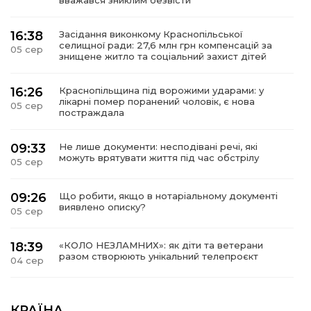
16:38
Засідання виконкому Краснопільської
селищної ради: 27,6 млн грн компенсацій за
05 сер
знищене житло та соціальний захист дітей
16:26
Краснопільщина під ворожими ударами: у
лікарні помер поранений чоловік, є нова
05 сер
постраждала
09:33
Не лише документи: несподівані речі, які
можуть врятувати життя під час обстрілу
05 сер
09:26
Що робити, якщо в нотаріальному документі
виявлено описку?
05 сер
18:39
«КОЛО НЕЗЛАМНИХ»: як діти та ветерани
разом створюють унікальний телепроєкт
04 сер
09:52
Родина Степаненків: від квітучого
прикордоння до втраченого дому
КРАЇНА
04 сер