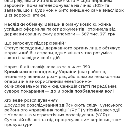
обстрілу, власниця «порожнього місця» вирішила
заробити. Вона зателефонувала на лінію «102» та
заявила, що її будинок нібито знищено саме внаслідок
цієї ворожої атаки.
Наслідки обману:
Ввівши в оману комісію, жінка
успішно оформила пакет документів і отримала від
держави солідну суму допомоги —
567 тис. 371 грн
.
Що загрожує підозрюваній?
Статус посадовиці державного органу лише обтяжує
моральний бік справи, адже жінка чітко розуміла
закон і наслідки своїх дій.
Наразі її дії кваліфіковано за
ч. 4 ст. 190
Кримінального кодексу України
(шахрайство,
вчинене у великих розмірах, або шляхом незаконних
операцій з використанням електронно-
обчислювальної техніки). Санкція статті передбачає
суворе покарання —
до 8 років позбавлення волі
.
Хто веде розслідування?
Досудове розслідування здійснюють слідчі Сумського
районного управління поліції (РУП) у тісній взаємодії
з Управлінням стратегічних розслідувань (УСР) в
Сумській області та під процесуальним керівництвом
прокуратури.