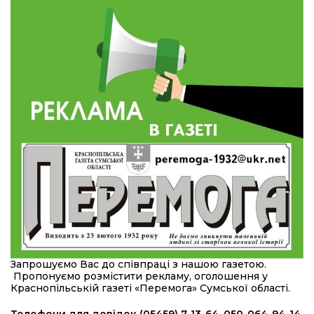
16:57
Обмежено придатний, але безмежно
вмотивований: Як колишній лісівник став асом
24 лип
артилерії
16:34
490 пацієнтів та 15 відвіданих сіл: МБФ
«Альянс громадського здоров’я» підбив
24 лип
підсумки роботи мобільних клінік у Сумській
області
12:24
Покинув безпечне життя за кордоном, щоб
захистити рідну землю: пам’яті Сергія
23 лип
Балабаєнка (ВІДЕО)
08:46
Командир гармати Руслан Козирін: «Змінити
підрозділ чи бригаду – навіть думки не було»
23 лип
20:36
Нова кав’ярня в Сумах: як родина військового
Запрошуємо Вас до співпраці з нашою газетою.
з Краснопілля відкрила «Лев каву» за грантові
22 лип
Пропонуємо розмістити рекламу, оголошення у
кошти (ВІДЕО)
Краснопільській газеті «Перемога» Сумської області.
Захищав кордон до останнього подиху: