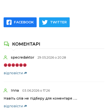
FACEBOOK
TWITTER
КОМЕНТАРІ
specredaktor
29.05.2026 о 20:28
відповіcти
Inna
03.06.2026 о 17:26
Навіть слів не підберу для коментаря …..
відповіcти