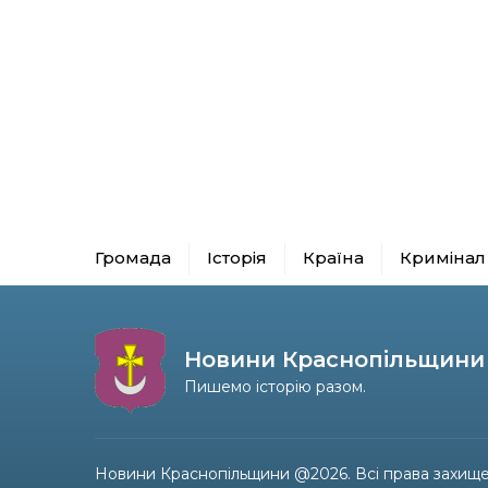
Громада
Історія
Країна
Кримінал
Новини Краснопільщини
Пишемо історію разом.
Новини Краснопільщини @2026. Всі права захище