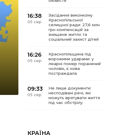
безвісти
16:38
Засідання виконкому
Краснопільської
05 сер
селищної ради: 27,6 млн
грн компенсацій за
знищене житло та
соціальний захист дітей
16:26
Краснопільщина під
ворожими ударами: у
05 сер
лікарні помер поранений
чоловік, є нова
постраждала
09:33
Не лише документи:
несподівані речі, які
05 сер
можуть врятувати життя
під час обстрілу
09:26
Що робити, якщо в
нотаріальному документі
05 сер
виявлено описку?
КРАЇНА