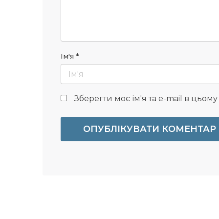
Ім'я
*
Зберегти моє ім'я та e-mail в цьом