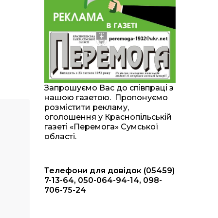
20:00
Житлові сертифікати,
підготовка до зими та
28 лип
підтримка ВПО: підсумки
засідання виконкому
Краснопільської
селищної ради
10:36
Валентина Масалітіна:
«Нас тримає віра в
28 лип
Запрошуємо Вас до співпраці з
Перемогу і повернення
нашою газетою. Пропонуємо
додому»
розмістити рекламу,
оголошення у Краснопільській
10:31
Знову біль… Знову
газеті «Перемога» Сумської
втрата… На щиті
28 лип
області.
повертається захисник
України Богдан Ємець
Телефони для довідок (05459)
16:57
Обмежено придатний,
але безмежно
7-13-64, 050-064-94-14, 098-
24 лип
вмотивований: Як
706-75-24
колишній лісівник став
асом артилерії