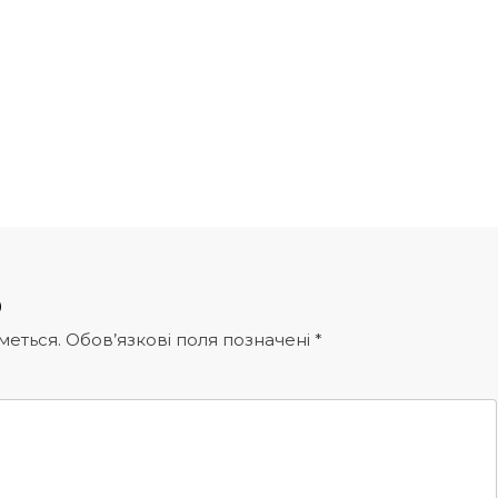
р
меться.
Обов’язкові поля позначені
*