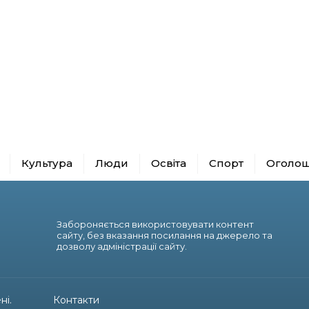
Культура
Люди
Освіта
Спорт
Оголо
Забороняється використовувати контент
сайту, без вказання посилання на джерело та
дозволу адміністрації сайту.
ні.
Контакти