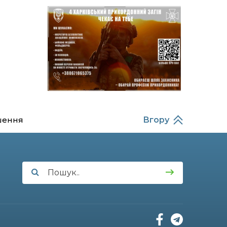
14:37
Захищав кордон до
останнього подиху:
21 лип
пам’яті полеглого
прикордонника
Олександра Кичаня
(ВІДЕО)
11:28
Від штанги до «крил»: як
спорт і характер
21 лип
колишнього
паверліфтера гартують
перемогу на Донеччині
шення
Вгору
11:19
На щиті повертається
додому: Краснопільська
21 лип
громада втратила 27-
річного Захисника Сергія
Балабаєнка
11:00
Музей, який був частиною
життя
19 лип