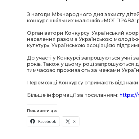
З нагоди Міжнародного дня захисту дітей
конкурс шкільних малюнків «МОЇ ПРАВА: 
Організатори Конкурсу: Український коор
населення разом з Українською молодіж
культур», Українською асоціацією підтрим
До
участі у Конкурсі запрошуються учні за
років. Також у цьому році запрошуються д
тимчасово проживають за межами України
Переможці Конкурсу отримають відзнаки т
Більше інформації за посиланням:
https:/
Поширити це:
Facebook
X