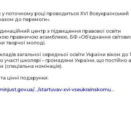
 у поточному році проводиться XVІ Всеукраїнський
разом до перемоги».
динаційний центр з підвищення правової освіти
ною правничою асамблеєю, БФ «Об’єднання світови
ки творчої молоді.
кладів загальної середньої освіти України віком до 
о участі школярі – громадяни України, що постійно 
 (спеціальна номінація).
а цінні подарунки.
/minjust.gov.ua/…/startuvav-xvi-vseukrainskomu…