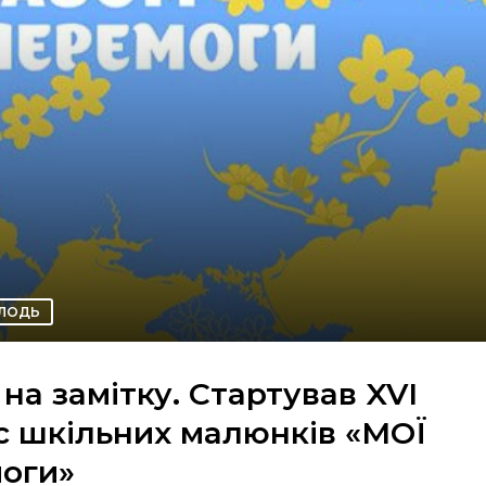
ЛОДЬ
а замітку. Стартував XVІ
с шкільних малюнків «МОЇ
моги»