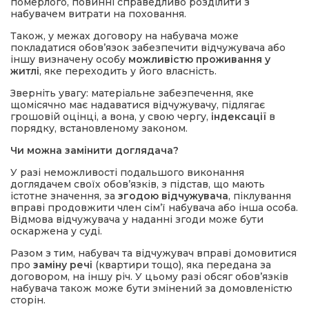
померлого, повинні справедливо розділити з
набувачем витрати на поховання.
Також, у межах договору на набувача може
покладатися обов’язок забезпечити відчужувача або
іншу визначену особу
можливістю проживання у
житлі
, яке переходить у його власність.
Зверніть увагу: матеріальне забезпечення, яке
щомісячно має надаватися відчужувачу, підлягає
грошовій оцінці, а вона, у свою чергу,
індексації
в
порядку, встановленому законом.
Чи можна замінити доглядача?
У разі неможливості подальшого виконання
доглядачем своїх обов’язків, з підстав, що мають
істотне значення, за
згодою відчужувача
, піклування
вправі продовжити член сім’ї набувача або інша особа.
Відмова відчужувача у наданні згоди може бути
оскаржена у суді.
Разом з тим, набувач та відчужувач вправі домовитися
про
заміну речі
(квартири тощо), яка передана за
договором, на іншу річ. У цьому разі обсяг обов’язків
набувача також може бути змінений за домовленістю
сторін.