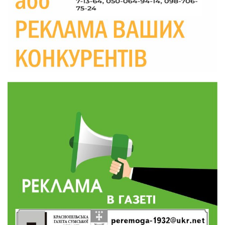
20:00
Житлові сертифікати, підготовка до зими та
підтримка ВПО: підсумки засідання виконкому
28 лип
Краснопільської селищної ради
10:36
Валентина Масалітіна: «Нас тримає віра в
Перемогу і повернення додому»
28 лип
10:31
Знову біль… Знову втрата… На щиті
повертається захисник України Богдан Ємець
28 лип
16:57
Обмежено придатний, але безмежно
вмотивований: Як колишній лісівник став асом
24 лип
артилерії
16:34
490 пацієнтів та 15 відвіданих сіл: МБФ
«Альянс громадського здоров’я» підбив
24 лип
підсумки роботи мобільних клінік у Сумській
області
12:24
Покинув безпечне життя за кордоном, щоб
захистити рідну землю: пам’яті Сергія
23 лип