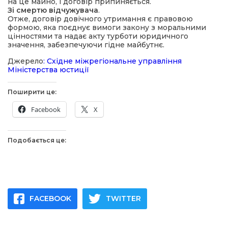
на це майно, і договір припиняється.
Зі смертю відчужувача
.
Отже, договір довічного утримання є правовою
формою, яка поєднує вимоги закону з моральними
цінностями та надає акту турботи юридичного
значення, забезпечуючи гідне майбутнє.
Джерело
: Східне міжрегіональне управління
Міністерства юстиції
Поширити це:
Facebook
X
Подобається це:
FACEBOOK
TWITTER