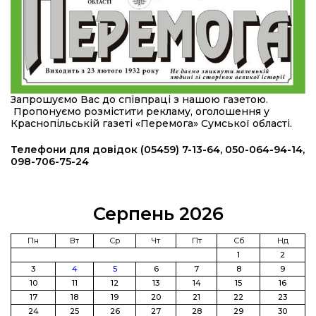
Балабаєнка (ВІДЕО)
08:46
Командир гармати Руслан Козирін: «Змінити
підрозділ чи бригаду – навіть думки не було»
23 лип
20:36
Нова кав’ярня в Сумах: як родина військового
Запрошуємо Вас до співпраці з нашою газетою.
з Краснопілля відкрила «Лев каву» за грантові
22 лип
Пропонуємо розмістити рекламу, оголошення у
кошти (ВІДЕО)
Краснопільській газеті «Перемога» Сумської області.
14:37
Захищав кордон до останнього подиху:
Телефони для довідок (05459) 7-13-64, 050-064-94-14,
пам’яті полеглого прикордонника Олександра
098-706-75-24
21 лип
Кичаня (ВІДЕО)
11:28
Від штанги до «крил»: як спорт і характер
Серпень 2026
колишнього паверліфтера гартують перемогу
21 лип
на Донеччині
Пн
Вт
Ср
Чт
Пт
Сб
Нд
1
2
11:19
На щиті повертається додому:
3
4
5
6
7
8
9
Краснопільська громада втратила 27-річного
21 лип
10
11
12
13
14
15
16
Захисника Сергія Балабаєнка
17
18
19
20
21
22
23
24
25
26
27
28
29
30