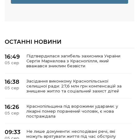
ОСТАННІ НОВИНИ
16:49
Підтвердилася загибель захисника України
Сергія Маркелова з Краснопілля, який
05 сер
вважався зниклим безвісти
16:38
Засідання виконкому Краснопільської
селищної ради: 27,6 млн грн компенсацій за
05 сер
знищене житло та соціальний захист дітей
16:26
Краснопільщина під ворожими ударами: у
лікарні помер поранений чоловік, є нова
05 сер
постраждала
09:33
Не лише документи: несподівані речі, які
можуть врятувати життя під час обстрілу
05 сер