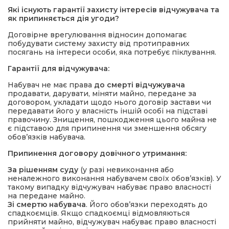
Які існують гарантії захисту інтересів відчужувача та
як припиняється дія угоди?
Договірне врегулювання відносин допомагає
побудувати систему захисту від протиправних
посягань на інтереси особи, яка потребує піклування.
Гарантії для відчужувача:
Набувач не має права
до смерті відчужувача
продавати, дарувати, міняти майно, передане за
договором, укладати щодо нього договір застави чи
передавати його у власність іншій особі на підставі
правочину. Знищення, пошкодження цього майна не
є підставою для припинення чи зменшення обсягу
обов’язків набувача.
Припинення договору довічного утримання:
За рішенням суду
(у разі невиконання або
неналежного виконання набувачем своїх обов’язків). У
такому випадку відчужувач набуває право власності
на передане майно.
Зі смертю набувача
. Його обов’язки переходять до
спадкоємців. Якщо спадкоємці відмовляються
прийняти майно, відчужувач набуває право власності