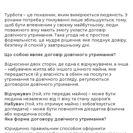
Турбота – це показник, яким вимірюється людяність. З
роками потреба у піклуванні лише збільшується, тому,
щоб бути впевненим у своєму майбутньому, люди
поважного віку мають змогу укласти договір
довічного утримання. Така угода не є простою
формальністю, це мудре рішення, яке поєднує довіру,
безпеку й спокій у завтрашньому дні.
Що собою являє договір довічного утримання?
шення
Відносини двох сторін, де одна є відчужувачем, а інша
– набувачем житла або іншого цінного майна, яке
ти
передається їй у власність в обмін на послуги з
утримання та довічного догляду, регулюються
договором довічного утримання.
Відчужувач
(той, хто передає майно) – може бути
людина незалежно від її віку та стану здоров’я.
Набувач
(той, хто отримує майно і зобов’язується
доглядати) – може бути повнолітня дієздатна фізична
або юридична особа.
Яка форма договору довічного утримання?
Юридично правильним способом оформити