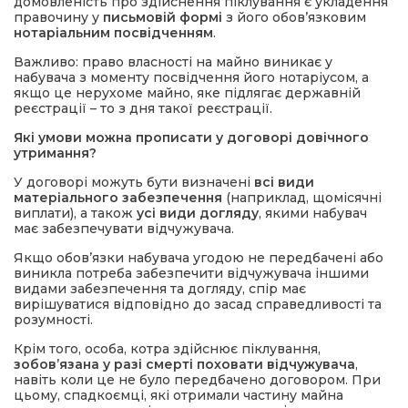
домовленість про здійснення піклування є укладення
правочину у
письмовій формі
з його обов’язковим
нотаріальним посвідченням
.
Важливо: право власності на майно виникає у
набувача з моменту посвідчення його нотаріусом, а
якщо це нерухоме майно, яке підлягає державній
реєстрації – то з дня такої реєстрації.
Які умови можна прописати у договорі довічного
утримання?
У договорі можуть бути визначені
всі види
матеріального забезпечення
(наприклад, щомісячні
виплати), а також
усі види догляду
, якими набувач
має забезпечувати відчужувача.
Якщо обов’язки набувача угодою не передбачені або
виникла потреба забезпечити відчужувача іншими
видами забезпечення та догляду, спір має
вирішуватися відповідно до засад справедливості та
розумності.
Крім того, особа, котра здійснює піклування,
зобов’язана у разі смерті поховати відчужувача
,
навіть коли це не було передбачено договором. При
цьому, спадкоємці, які отримали частину майна