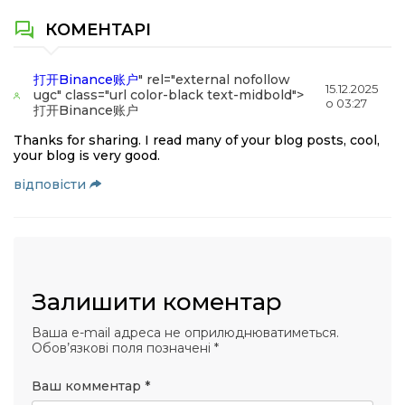
КОМЕНТАРІ
打开Binance账户
" rel="external nofollow
15.12.2025
ugc" class="url color-black text-midbold">
о 03:27
打开Binance账户
Thanks for sharing. I read many of your blog posts, cool,
your blog is very good.
відповіcти
Залишити коментар
Ваша e-mail адреса не оприлюднюватиметься.
Обов’язкові поля позначені
*
Ваш комментар
*