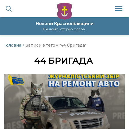
Новини Краснопільщини
Пишемо історію разом.
Головна
Записи з тегом "44 бригада"
ційна політика
44 БРИГАДА
да
я
а
нал
ура