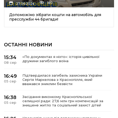
180
27.06.2024
Допоможімо зібрати кошти на автомобіль для
пресслужби 44 бригади!
ОСТАННІ НОВИНИ
шення
15:34
«По документах я ніхто»: історія цивільної
дружини загиблого воїна
08 сер
ти
16:49
Підтвердилася загибель захисника України
Сергія Маркелова з Краснопілля, який
05 сер
вважався зниклим безвісти
16:38
Засідання виконкому Краснопільської
селищної ради: 27,6 млн грн компенсацій за
05 сер
знищене житло та соціальний захист дітей