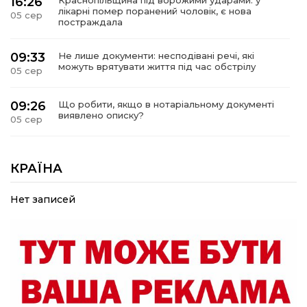
16:26
Краснопільщина під ворожими ударами: у
лікарні помер поранений чоловік, є нова
05 сер
постраждала
09:33
Не лише документи: несподівані речі, які
можуть врятувати життя під час обстрілу
05 сер
09:26
Що робити, якщо в нотаріальному документі
виявлено описку?
05 сер
18:39
«КОЛО НЕЗЛАМНИХ»: як діти та ветерани
разом створюють унікальний телепроєкт
КРАЇНА
04 сер
Нет записей
09:52
Родина Степаненків: від квітучого
прикордоння до втраченого дому
04 сер
19:36
Пишіть листи самому собі, або як уникнути
маніпуляційбез конфліктів
30 лип
19:29
«Все закінчиться, приїду й одружуся…»: Пам’яті