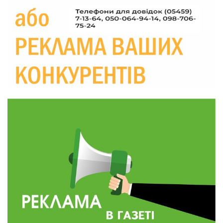
26-річного Захисника Богдана Ємця (ВІДЕО)
30 лип
20:06
Паливо по 100 грн та ризик дефіциту: чому в
Україні різко зростають ціни на АЗС
28 лип
20:00
Житлові сертифікати, підготовка до зими та
підтримка ВПО: підсумки засідання виконкому
28 лип
Краснопільської селищної ради
10:36
Валентина Масалітіна: «Нас тримає віра в
Перемогу і повернення додому»
28 лип
10:31
Знову біль… Знову втрата… На щиті
повертається захисник України Богдан Ємець
28 лип
16:57
Обмежено придатний, але безмежно
вмотивований: Як колишній лісівник став асом
24 лип
артилерії
16:34
490 пацієнтів та 15 відвіданих сіл: МБФ