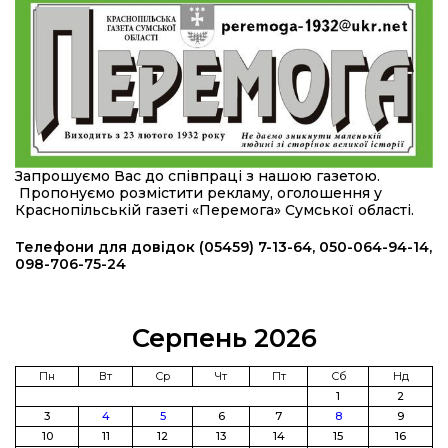
«Альянс громадського здоров’я» підбив
24 лип
підсумки роботи мобільних клінік у Сумській
області
12:24
Покинув безпечне життя за кордоном, щоб
захистити рідну землю: пам’яті Сергія
23 лип
Балабаєнка (ВІДЕО)
08:46
Командир гармати Руслан Козирін: «Змінити
Запрошуємо Вас до співпраці з нашою газетою.
підрозділ чи бригаду – навіть думки не було»
23 лип
Пропонуємо розмістити рекламу, оголошення у
Краснопільській газеті «Перемога» Сумської області.
20:36
Нова кав’ярня в Сумах: як родина військового
Телефони для довідок (05459) 7-13-64, 050-064-94-14,
з Краснопілля відкрила «Лев каву» за грантові
22 лип
098-706-75-24
кошти (ВІДЕО)
14:37
Захищав кордон до останнього подиху:
Серпень 2026
пам’яті полеглого прикордонника Олександра
21 лип
Кичаня (ВІДЕО)
Пн
Вт
Ср
Чт
Пт
Сб
Нд
11:28
Від штанги до «крил»: як спорт і характер
1
2
колишнього паверліфтера гартують перемогу
3
4
5
6
7
8
9
21 лип
на Донеччині
10
11
12
13
14
15
16