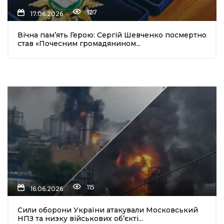
127
17.06.2026
Вічна пам’ять Герою: Сергій Шевченко посмертно
став «Почесним громадянином...
115
16.06.2026
Сили оборони України атакували Московський
НПЗ та низку військових об’єкті...