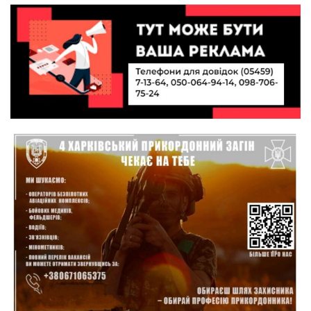
колишнього паверліфтера гартують перемогу
21 лип
на Донеччині
11:19
На щиті повертається додому:
Краснопільська громада втратила 27-річного
21 лип
Захисника Сергія Балабаєнка
11:00
Музей, який був частиною життя
19 лип
10:49
Інтелектуальні злети та творчі перемоги:
історія успіху випускниці Вікторії Кондратенко
19 лип
10:40
Вірний присязі до останнього подиху:
підтримайте петицію про присвоєння звання
19 лип
«Герой України» (посмертно) прикордоннику
Олександру Бойку
20:34
Кохання попри все: як українці створюють сім’ї
в реаліях 2026 року
17 лип