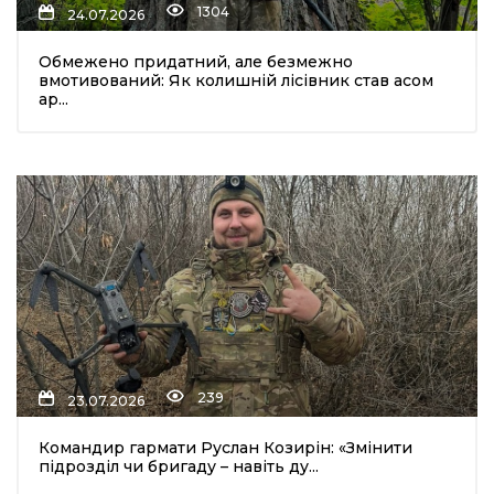
1304
24.07.2026
Обмежено придатний, але безмежно
вмотивований: Як колишній лісівник став асом
ар...
шення
ти
239
23.07.2026
Командир гармати Руслан Козирін: «Змінити
підрозділ чи бригаду – навіть ду...