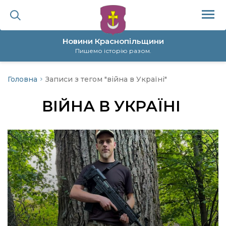
Новини Краснопільщини
Пишемо історію разом.
Головна
Записи з тегом "війна в Україні"
ційна політика
ВІЙНА В УКРАЇНІ
да
я
а
нал
ура