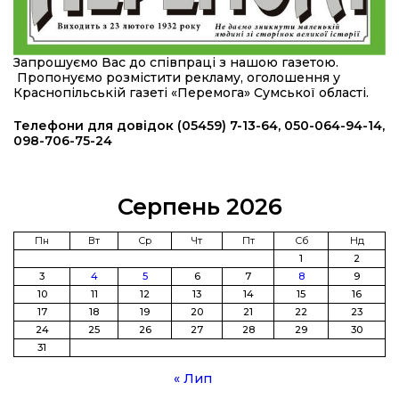
16:34
490 пацієнтів та 15 відвіданих сіл: МБФ
«Альянс громадського здоров’я» підбив
24 лип
підсумки роботи мобільних клінік у Сумській
Запрошуємо Вас до співпраці з нашою газетою.
області
Пропонуємо розмістити рекламу, оголошення у
Краснопільській газеті «Перемога» Сумської області.
12:24
Покинув безпечне життя за кордоном, щоб
захистити рідну землю: пам’яті Сергія
Телефони для довідок (05459) 7-13-64, 050-064-94-14,
23 лип
Балабаєнка (ВІДЕО)
098-706-75-24
08:46
Командир гармати Руслан Козирін: «Змінити
підрозділ чи бригаду – навіть думки не було»
23 лип
Серпень 2026
20:36
Нова кав’ярня в Сумах: як родина військового
Пн
Вт
Ср
Чт
Пт
Сб
Нд
з Краснопілля відкрила «Лев каву» за грантові
1
2
22 лип
кошти (ВІДЕО)
3
4
5
6
7
8
9
10
11
12
13
14
15
16
17
18
19
20
21
22
23
14:37
Захищав кордон до останнього подиху:
пам’яті полеглого прикордонника Олександра
24
25
26
27
28
29
30
21 лип
Кичаня (ВІДЕО)
31
« Лип
11:28
Від штанги до «крил»: як спорт і характер