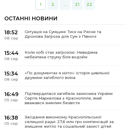
1
2
…
21
22
ОСТАННІ НОВИНИ
18:52
Ситуація на Сумщині: Тиск на Рясне та
Дронова Загроза для Сум з Півночі
08 сер
15:44
Коли хобі стає загрозою: Невидима
небезпека струму біля водойм
08 сер
15:34
«По документах я ніхто»: історія цивільної
дружини загиблого воїна
08 сер
16:49
Підтвердилася загибель захисника України
Сергія Маркелова з Краснопілля, який
05 сер
вважався зниклим безвісти
16:38
Засідання виконкому Краснопільської
селищної ради: 27,6 млн грн компенсацій за
05 сер
знищене житло та соціальний захист дітей