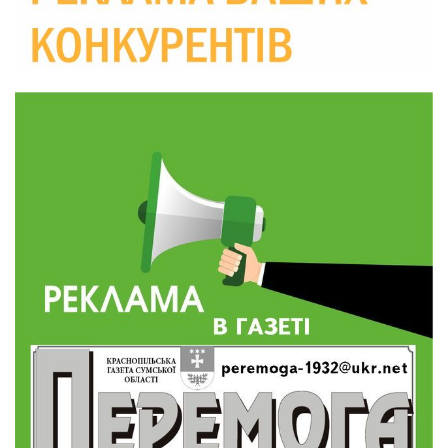
19:29
«Все закінчиться, приїду й одружуся…»: Пам’яті
26-річного Захисника Богдана Ємця (ВІДЕО)
30 лип
20:06
Паливо по 100 грн та ризик дефіциту: чому в
Україні різко зростають ціни на АЗС
28 лип
20:00
Житлові сертифікати, підготовка до зими та
підтримка ВПО: підсумки засідання виконкому
28 лип
Краснопільської селищної ради
10:36
Валентина Масалітіна: «Нас тримає віра в
Перемогу і повернення додому»
28 лип
10:31
Знову біль… Знову втрата… На щиті
повертається захисник України Богдан Ємець
28 лип
16:57
Обмежено придатний, але безмежно
вмотивований: Як колишній лісівник став асом
24 лип
артилерії