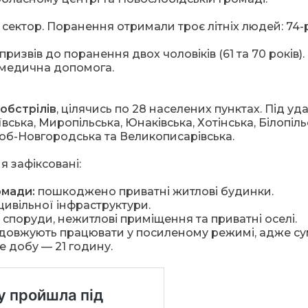
сектор. Поранення отримали троє літніх людей: 74-
извів до поранення двох чоловіків (61 та 70 років).
 медична допомога.
 обстрілів
, цілячись по 28 населених пунктах. Під у
ська, Миропільська, Юнаківська, Хотінська, Білопіль
ноб-Новгородська та Великописарівська.
 зафіксовані:
омади:
пошкоджено приватні житлові будинки.
цивільної інфраструктури.
споруди, нежитлові приміщення та приватні оселі.
одовжують працювати у посиленому режимі, адже с
е добу — 21 годину.