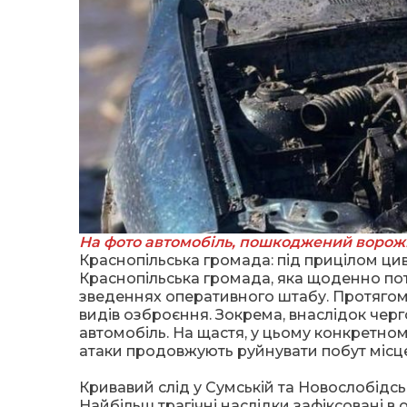
На фото автомобіль, пошкоджений ворожи
Краснопільська громада: під прицілом ци
Краснопільська громада, яка щоденно пот
зведеннях оперативного штабу. Протягом 
видів озброєння. Зокрема, внаслідок че
автомобіль. На щастя, у цьому конкретном
атаки продовжують руйнувати побут місц
Кривавий слід у Сумській та Новослобідс
Найбільш трагічні наслідки зафіксовані в