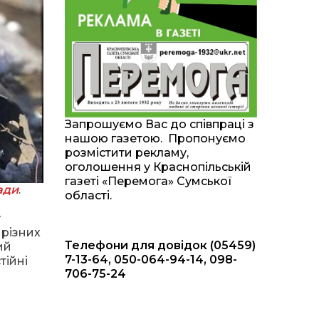
20:00
Житлові сертифікати,
підготовка до зими та
28 лип
підтримка ВПО: підсумки
засідання виконкому
Краснопільської
селищної ради
10:36
Валентина Масалітіна:
«Нас тримає віра в
28 лип
Запрошуємо Вас до співпраці з
Перемогу і повернення
нашою газетою. Пропонуємо
додому»
розмістити рекламу,
оголошення у Краснопільській
10:31
Знову біль… Знову
газеті «Перемога» Сумської
втрата… На щиті
ади
.
28 лип
області.
повертається захисник
України Богдан Ємець
у
 різних
Телефони для довідок (05459)
16:57
Обмежено придатний,
ий
але безмежно
7-13-64, 050-064-94-14, 098-
тійні
24 лип
вмотивований: Як
706-75-24
колишній лісівник став
асом артилерії