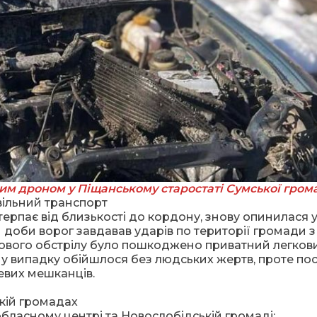
м дроном у Піщанському старостаті Сумської гром
вільний транспорт
ерпає від близькості до кордону, знову опинилася 
доби ворог завдавав ударів по території громади з
ргового обстрілу було пошкоджено приватний легков
у випадку обійшлося без людських жертв, проте пос
евих мешканців.
ькій громадах
 обласному центрі та Новослобідській громаді: