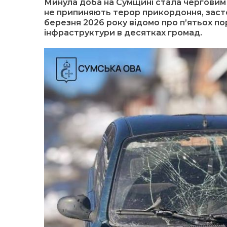
Минула доба на Сумщині стала черговим 
не припиняють терор прикордоння, засто
березня 2026 року відомо про п’ятьох по
інфраструктури в десятках громад.