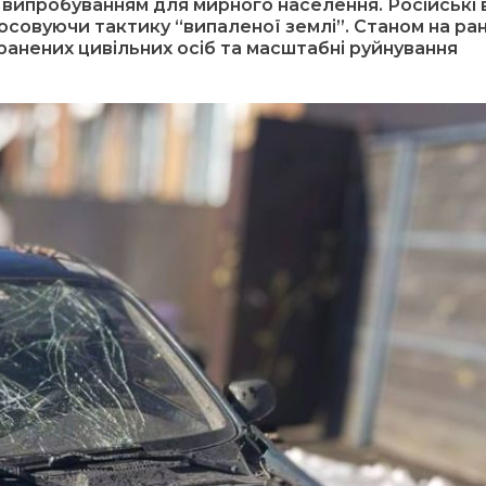
випробуванням для мирного населення. Російські 
совуючи тактику “випаленої землі”. Станом на ра
ранених цивільних осіб та масштабні руйнування