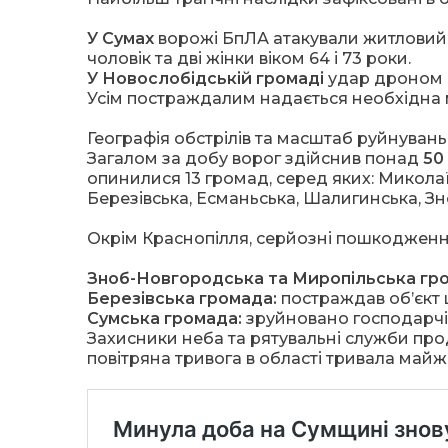
У Сумах
ворожі БпЛА атакували житловий 
чоловік та дві жінки віком 64 і 73 роки.
У Новослобідській громаді
удар дроном пр
Усім постраждалим надається необхідна
Географія обстрілів та масштаб руйнувань
Загалом за добу ворог здійснив понад
50
опинилися 13 громад, серед яких: Миколаїв
Березівська, Есманьська, Шалигинська, З
Окрім Краснопілля, серйозні пошкодження
Зноб-Новгородська та Миропільська гр
Березівська громада:
постраждав об’єкт 
Сумська громада:
зруйновано господарчі 
Захисники неба та рятувальні служби пр
повітряна тривога в області тривала майж