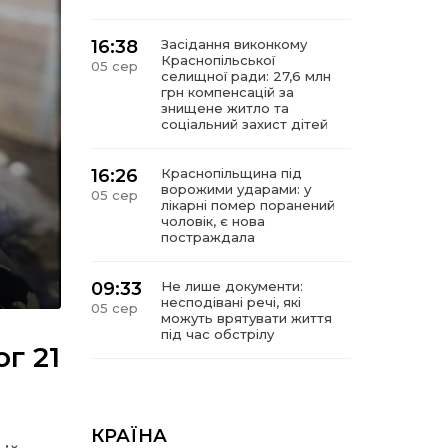
16:38
Засідання виконкому
Краснопільської
05 сер
селищної ради: 27,6 млн
грн компенсацій за
знищене житло та
соціальний захист дітей
16:26
Краснопільщина під
ворожими ударами: у
05 сер
лікарні помер поранений
чоловік, є нова
постраждала
09:33
Не лише документи:
несподівані речі, які
05 сер
можуть врятувати життя
під час обстрілу
г 21
09:26
Що робити, якщо в
нотаріальному документі
05 сер
виявлено описку?
КРАЇНА