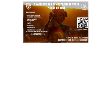
14:37
Захищав кордон до
останнього подиху:
21 лип
пам’яті полеглого
прикордонника
Олександра Кичаня
(ВІДЕО)
11:28
Від штанги до «крил»: як
спорт і характер
21 лип
колишнього
паверліфтера гартують
перемогу на Донеччині
11:19
На щиті повертається
додому: Краснопільська
21 лип
громада втратила 27-
річного Захисника Сергія
Балабаєнка
11:00
Музей, який був частиною
життя
19 лип