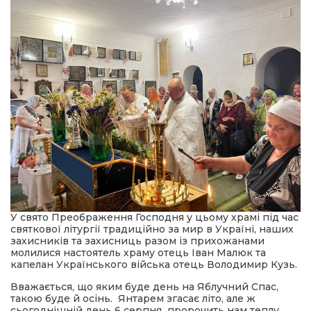
У свято Преображення Господня у цьому храмі під час
святкової літургії традиційно за мир в Україні, наших
захисників та захисниць разом із прихожанами
молилися настоятель храму отець Іван Малюк та
капелан Українського війська отець Володимир Кузь.
Вважається, що яким буде день на Яблучний Спас,
такою буде й осінь. Янтарем згасає літо, але ж
сьогоднішній день 6 серпня пророчить нам теплу,