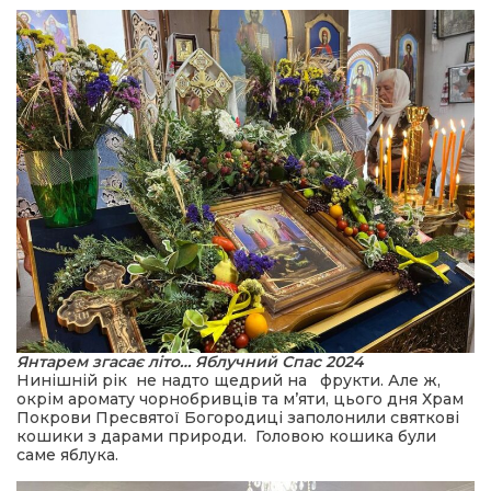
Янтарем згасає літо… Яблучний Спас 2024
Нинішній рік не надто щедрий на фрукти. Але ж,
окрім аромату чорнобривців та м’яти, цього дня Храм
Покрови Пресвятої Богородиці заполонили святкові
кошики з дарами природи. Головою кошика були
саме яблука.