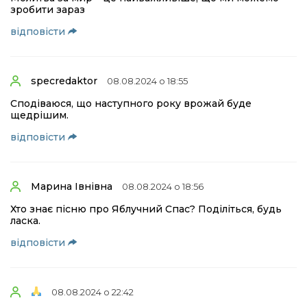
зробити зараз
відповіcти
specredaktor
08.08.2024 о 18:55
Сподіваюся, що наступного року врожай буде
щедрішим.
відповіcти
Марина Івнівна
08.08.2024 о 18:56
Хто знає пісню про Яблучний Спас? Поділіться, будь
ласка.
відповіcти
08.08.2024 о 22:42