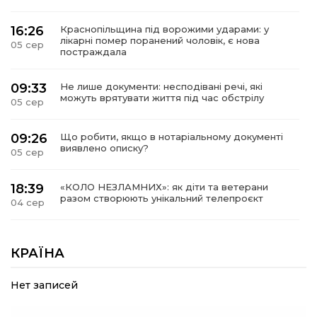
16:26
Краснопільщина під ворожими ударами: у
лікарні помер поранений чоловік, є нова
05 сер
постраждала
09:33
Не лише документи: несподівані речі, які
можуть врятувати життя під час обстрілу
05 сер
09:26
Що робити, якщо в нотаріальному документі
виявлено описку?
05 сер
18:39
«КОЛО НЕЗЛАМНИХ»: як діти та ветерани
разом створюють унікальний телепроєкт
04 сер
09:52
Родина Степаненків: від квітучого
прикордоння до втраченого дому
КРАЇНА
04 сер
Нет записей
19:36
Пишіть листи самому собі, або як уникнути
маніпуляційбез конфліктів
30 лип