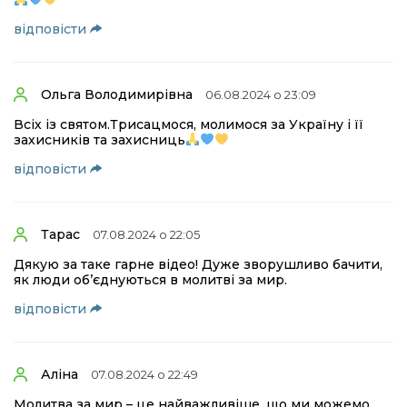
відповіcти
Ольга Володимирівна
06.08.2024 о 23:09
Всіх із святом.Трисацмося, молимося за Україну і її
захисників та захисниць
відповіcти
Тарас
07.08.2024 о 22:05
Дякую за таке гарне відео! Дуже зворушливо бачити,
як люди об’єднуються в молитві за мир.
відповіcти
Аліна
07.08.2024 о 22:49
Молитва за мир – це найважливіше, що ми можемо