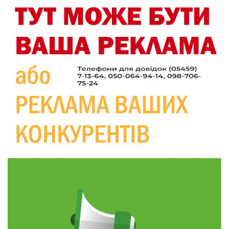
19:29
«Все закінчиться, приїду й одружуся…»: Пам’яті
26-річного Захисника Богдана Ємця (ВІДЕО)
30 лип
20:06
Паливо по 100 грн та ризик дефіциту: чому в
Україні різко зростають ціни на АЗС
28 лип
20:00
Житлові сертифікати, підготовка до зими та
підтримка ВПО: підсумки засідання виконкому
28 лип
Краснопільської селищної ради
10:36
Валентина Масалітіна: «Нас тримає віра в
Перемогу і повернення додому»
28 лип
10:31
Знову біль… Знову втрата… На щиті
повертається захисник України Богдан Ємець
28 лип
16:57
Обмежено придатний, але безмежно
вмотивований: Як колишній лісівник став асом
24 лип
артилерії