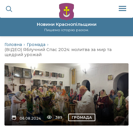
Новини Краснопільщини
Пишемо історію разом.
Головна
Громада
ційна політика
(ВІДЕО) Яблучний Спас 2024: молитва за мир та
щедрий урожай
да
я
а
нал
389
ГРОМАДА
06.08.2024
ура