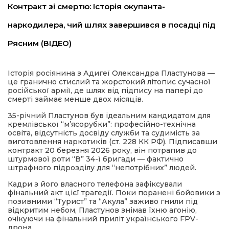
Контракт зі смертю: Історія окупанта-
наркодилера, чий шлях завершився в посадці під
Рясним (ВІДЕО)
Історія росіянина з Адигеї Олександра Пластунова —
це гранично стислий та жорстокий літопис сучасної
російської армії, де шлях від підпису на папері до
шення
смерті займає менше двох місяців.
35-річний Пластунов був ідеальним кандидатом для
ти
кремлівської “м’ясорубки”: професійно-технічна
освіта, відсутність досвіду служби та судимість за
виготовлення наркотиків (ст. 228 КК РФ). Підписавши
контракт 20 березня 2026 року, він потрапив до
штурмової роти “В” 34-ї бригади — фактично
штрафного підрозділу для “непотрібних” людей.
Кадри з його власного телефона зафіксували
фінальний акт цієї трагедії. Поки поранені бойовики з
позивними “Турист” та “Акула” заживо гнили під
відкритим небом, Пластунов знімав їхню агонію,
очікуючи на фінальний приліт українського FPV-
дрона.