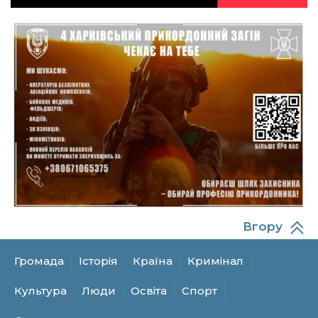
19 лип
10:49
Інтелектуальні злети та творчі перемоги:
історія успіху випускниці Вікторії Кондратенко
19 лип
10:40
Вірний присязі до останнього подиху:
підтримайте петицію про присвоєння звання
19 лип
«Герой України» (посмертно) прикордоннику
Олександру Бойку
20:34
Кохання попри все: як українці створюють сім’ї
в реаліях 2026 року
17 лип
13:52
І волейбол, і хімія на “відмінно”: неймовірна
історія успіху випускниці з Краснопілля
Вгору
15 лип
Анастасії Гонтар
Громада
Історія
Країна
Кримінал
13:27
НБУ вводить нову банкноту 2 000 грн із
портретом легендарного українця: що
15 лип
Культура
Люди
Освіта
Спорт
зміниться для наших гаманців