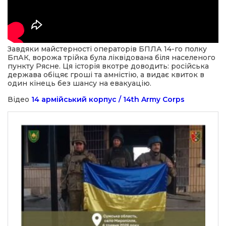
Завдяки майстерності операторів БПЛА 14-го полку
БпАК, ворожа трійка була ліквідована біля населеного
пункту Рясне. Ця історія вкотре доводить: російська
держава обіцяє гроші та амністію, а видає квиток в
один кінець без шансу на евакуацію.
Відео
14 армійський корпус / 14th Army Corps