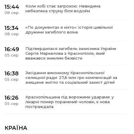
15:44
Коли хобі стає загрозою: Невидима
небезпека струму біля водойм
08 сер
15:34
«По документах я ніхто»: історія цивільної
дружини загиблого воїна
08 сер
16:49
Підтвердилася загибель захисника України
Сергія Маркелова з Краснопілля, який
05 сер
вважався зниклим безвісти
16:38
Засідання виконкому Краснопільської
селищної ради: 27,6 млн грн компенсацій за
05 сер
знищене житло та соціальний захист дітей
16:26
Краснопільщина під ворожими ударами: у
лікарні помер поранений чоловік, є нова
05 сер
постраждала
09:33
Не лише документи: несподівані речі, які
можуть врятувати життя під час обстрілу
КРАЇНА
05 сер