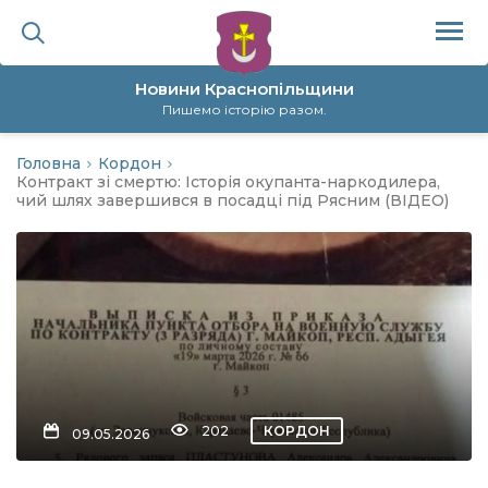
Новини Краснопільщини
Пишемо історію разом.
Головна
Кордон
ційна політика
Контракт зі смертю: Історія окупанта-наркодилера,
чий шлях завершився в посадці під Рясним (ВІДЕО)
да
я
а
нал
202
КОРДОН
09.05.2026
ура