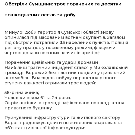
Обстріли Сумщини: троє поранених та десятки
пошкоджених осель за добу
Минулої доби територія Сумської області знову
опинилася під масованим вогнем окупантів. Загалом
під обстріли потрапили
35 населених пунктів
. Поліція
регіону працює у посиленому режимі, фіксуючи
чергові докази воєнних злочинів армії рф.
шення
Поранення цивільних та удари дронами
Найбільш трагічний інцидент стався у
Миколаївській
громаді
. Ворожий безпілотник поцілив у цивільний
ти
автомобіль. Внаслідок вибуху поранення різного
ступеня важкості отримали троє людей:
58-річна жінка;
Чоловіки віком 61 та 24 роки.
Окрім автівки, в громаді зафіксовано пошкодження
приватного будинку.
Руйнування інфраструктури та житлового сектору
Ворог продовжує цілити по житлових кварталах та
об’єктах цивільної інфраструктури: