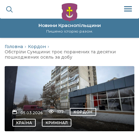
Новини Краснопільщини
Пишемо історію разом.
Головна
Кордон
ційна політика
Обстріли Сумщини: троє поранених та десятки
пошкоджених осель за добу
да
я
а
177
КОРДОН
05.03.2026
нал
КРАЇНА
КРИМІНАЛ
ура