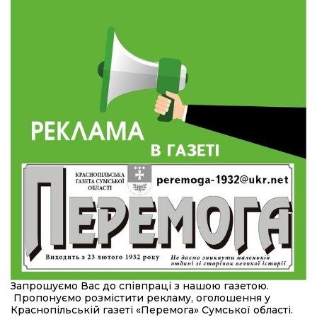
Перемогу і повернення додому»
28 лип
10:31
Знову біль… Знову втрата… На щиті
повертається захисник України Богдан Ємець
28 лип
16:57
Обмежено придатний, але безмежно
вмотивований: Як колишній лісівник став асом
24 лип
артилерії
16:34
490 пацієнтів та 15 відвіданих сіл: МБФ
«Альянс громадського здоров’я» підбив
24 лип
підсумки роботи мобільних клінік у Сумській
області
12:24
Покинув безпечне життя за кордоном, щоб
захистити рідну землю: пам’яті Сергія
23 лип
Балабаєнка (ВІДЕО)
08:46
Командир гармати Руслан Козирін: «Змінити
Запрошуємо Вас до співпраці з нашою газетою.
підрозділ чи бригаду – навіть думки не було»
23 лип
Пропонуємо розмістити рекламу, оголошення у
Краснопільській газеті «Перемога» Сумської області.