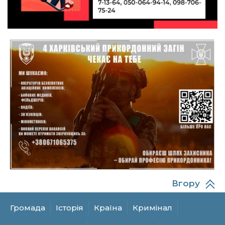
10:40
Вірний присязі до останнього подиху:
підтримайте петицію про присвоєння звання
19 лип
«Герой України» (посмертно) прикордоннику
Олександру Бойку
20:34
Кохання попри все: як українці створюють сім’ї
в реаліях 2026 року
17 лип
13:52
І волейбол, і хімія на “відмінно”: неймовірна
історія успіху випускниці з Краснопілля
15 лип
Анастасії Гонтар
13:27
НБУ вводить нову банкноту 2 000 грн із
портретом легендарного українця: що
15 лип
зміниться для наших гаманців
Вгору
13:22
Гаманець у шоці: які продукти в Україні різко
подешевшали, а за що доведеться платити
15 лип
більше?
Громада
Історія
Країна
Кримінал
13:10
Захищав до останнього подиху: Миропілля