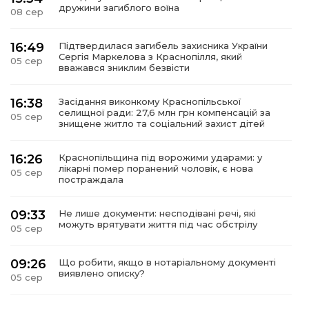
дружини загиблого воїна
08 сер
16:49
Підтвердилася загибель захисника України
Сергія Маркелова з Краснопілля, який
05 сер
вважався зниклим безвісти
16:38
Засідання виконкому Краснопільської
селищної ради: 27,6 млн грн компенсацій за
05 сер
знищене житло та соціальний захист дітей
16:26
Краснопільщина під ворожими ударами: у
лікарні помер поранений чоловік, є нова
05 сер
постраждала
09:33
Не лише документи: несподівані речі, які
можуть врятувати життя під час обстрілу
05 сер
09:26
Що робити, якщо в нотаріальному документі
виявлено описку?
05 сер