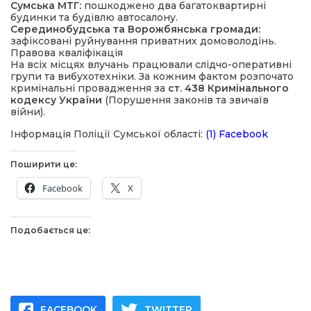
Сумська МТГ:
пошкоджено два багатоквартирні
будинки та будівлю автосалону.
Серединобудська та Ворожбянська громади:
зафіксовані руйнування приватних домоволодінь.
Правова кваліфікація
На всіх місцях влучань працювали слідчо-оперативні
групи та вибухотехніки. За кожним фактом розпочато
кримінальні провадження за
ст. 438 Кримінального
кодексу України
(Порушення законів та звичаїв
війни).
Інформація Поліції Сумської області:
(1) Facebook
Поширити це:
Facebook
X
Подобається це:
FACEBOOK
TWITTER