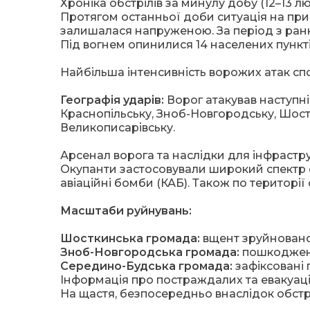
Хроніка обстрілів за минулу добу (12–13 л
Протягом останньої доби ситуація на при
залишалася напруженою. За період з ранк
Під вогнем опинилися 14 населених пункті
Найбільша інтенсивність ворожих атак сп
Географія ударів:
Ворог атакував наступні
Краснопільську, Зноб-Новгородську, Шост
Великописарівську.
Арсенал ворога та наслідки для інфрастр
Окупанти застосовували широкий спектр 
авіаційні бомби (КАБ). Також по території
Масштаби руйнувань:
Шосткинська громада:
вщент зруйновано
Зноб-Новгородська громада:
пошкоджено
Середино-Будська громада:
зафіксовані
Інформація про постраждалих та евакуац
На щастя, безпосередньо внаслідок обстр