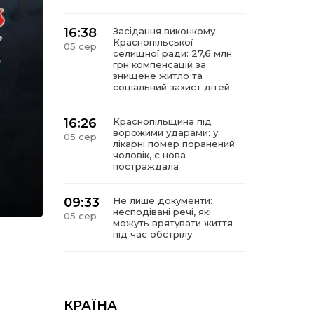
16:38
Засідання виконкому
Краснопільської
05 сер
селищної ради: 27,6 млн
грн компенсацій за
знищене житло та
соціальний захист дітей
16:26
Краснопільщина під
ворожими ударами: у
05 сер
лікарні помер поранений
чоловік, є нова
постраждала
09:33
Не лише документи:
несподівані речі, які
05 сер
можуть врятувати життя
під час обстрілу
09:26
Що робити, якщо в
нотаріальному документі
05 сер
виявлено описку?
КРАЇНА