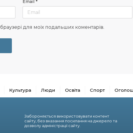
Email
*
у браузері для моїх подальших коментарів.
Культура
Люди
Освіта
Спорт
Оголо
Забороняється використовувати контент
сайту, без вказання посилання на джерело та
дозволу адміністрації сайту.