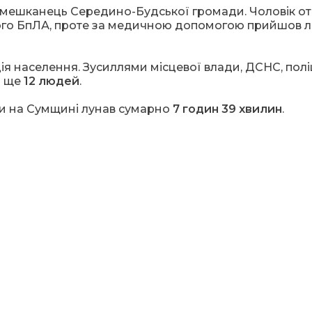
й мешканець Середино-Будської громади. Чоловік о
жого БпЛА, проте за медичною допомогою прийшов 
ія населення. Зусиллями місцевої влади, ДСНС, поліц
о ще
12 людей
.
ги на Сумщині лунав сумарно
7 годин 39 хвилин
.