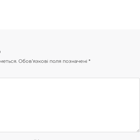
р
меться.
Обов’язкові поля позначені
*