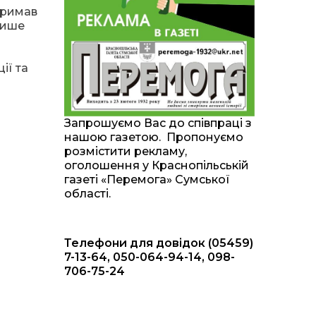
тримав
20:00
Житлові сертифікати,
лише
підготовка до зими та
28 лип
підтримка ВПО: підсумки
засідання виконкому
Краснопільської
ії та
селищної ради
10:36
Валентина Масалітіна:
«Нас тримає віра в
28 лип
Запрошуємо Вас до співпраці з
Перемогу і повернення
нашою газетою. Пропонуємо
додому»
розмістити рекламу,
оголошення у Краснопільській
10:31
Знову біль… Знову
газеті «Перемога» Сумської
втрата… На щиті
28 лип
області.
повертається захисник
України Богдан Ємець
Телефони для довідок (05459)
16:57
Обмежено придатний,
але безмежно
7-13-64, 050-064-94-14, 098-
24 лип
вмотивований: Як
706-75-24
колишній лісівник став
асом артилерії