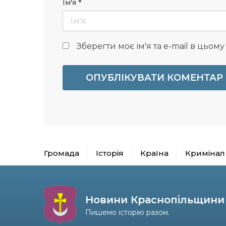
Ім'я
*
Зберегти моє ім'я та e-mail в цьом
Громада
Історія
Країна
Кримінал
Новини Краснопільщини
Пишемо історію разом.