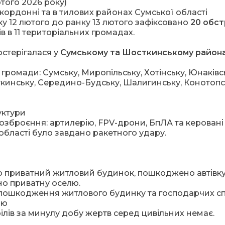
ютого 2026 року)
кордонні та в тилових районах Сумської області
у 12 лютого до ранку 13 лютого зафіксовано
20 обст
в в 11 територіальних громадах.
остерігалася у
Сумському та Шосткинському район
 громади: Сумську, Миропільську, Хотінську, Юнаківс
кинську, Середино-Будську, Шалигинську, Конотопс
уктури
озброєння: артилерію, FPV-дрони, БпЛА та керовані
 області було завдано ракетного удару.
 приватний житловий будинок, пошкоджено автівку
 приватну оселю.
 пошкодження житлового будинку та господарчих с
ію
ілів за минулу добу жертв серед цивільних немає.