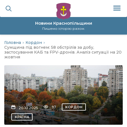
Новини Краснопільщини
Пишемо історію разом.
Головна
Кордон
ційна політика
Сумщина під вогнем: 58 обстрілів за добу,
застосування КАБ та FPV-дронів. Аналіз ситуації на 20
жовтня
да
я
а
нал
97
КОРДОН
20.10.2025
КРАЇНА
ура