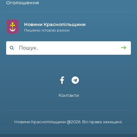
Оголошення
13:51
Історія, що об’єднує покоління: світ побачила
книга про минуле та сьогодення Осоївки
13 лип
Новини Краснопільщини
Пишемо історію разом.
11:10
Інтелект, спорт та творчість: історія успіху
випускниці Анни Корх
11 лип
13:48
На щиті повернувся 39-річний прикордонник
Віталій Будко, чию рідну домівку в Угроїдах
10 лип
знищив ворог
12:50
На Сумщині розширено мережу мовлення
військового радіо «Армія FM»
10 лип
Контакти
11:11
Координати майбутнього — IT: випускник
Артьом Стрілецький розробляє ігри для
10 лип
Google Play
Новини Краснопільщини @2026. Всі права захищені.
11:04
Золотий фонд Краснопілля: випускниця ліцею
Софія Корнієнко підкорює освітні вершини в
10 лип
Україні та Чехії