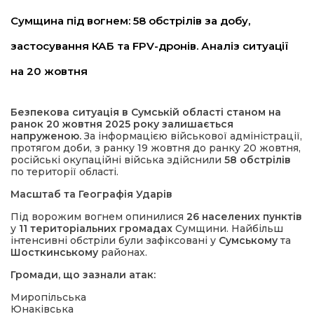
Сумщина під вогнем: 58 обстрілів за добу,
застосування КАБ та FPV-дронів. Аналіз ситуації
на 20 жовтня
Безпекова ситуація в Сумській області станом на
ранок 20 жовтня 2025 року залишається
шення
напруженою.
За інформацією військової адміністрації,
протягом доби, з ранку 19 жовтня до ранку 20 жовтня,
російські окупаційні війська здійснили
58 обстрілів
ти
по території області.
Масштаб та Географія Ударів
Під ворожим вогнем опинилися
26 населених пунктів
у
11 територіальних громадах
Сумщини. Найбільш
інтенсивні обстріли були зафіксовані у
Сумському
та
Шосткинському
районах.
Громади, що зазнали атак:
Миропільська
Юнаківська