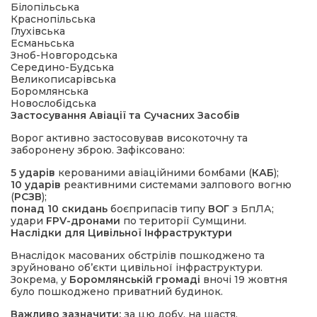
Білопільська
Краснопільська
Глухівська
Есманьська
Зноб-Новгородська
Середино-Будська
Великописарівська
Боромлянська
Новослобідська
Застосування Авіації та Сучасних Засобів
Ворог активно застосовував високоточну та
заборонену зброю. Зафіксовано:
5 ударів
керованими авіаційними бомбами (
КАБ
);
10 ударів
реактивними системами залпового вогню
(
РСЗВ
);
понад 10 скидань
боєприпасів типу
ВОГ
з БпЛА;
удари
FPV-дронами
по території Сумщини.
Наслідки для Цивільної Інфраструктури
Внаслідок масованих обстрілів пошкоджено та
зруйновано об’єкти цивільної інфраструктури.
Зокрема, у
Боромлянській громаді
вночі 19 жовтня
було пошкоджено приватний будинок.
Важливо зазначити:
за цю добу, на щастя,