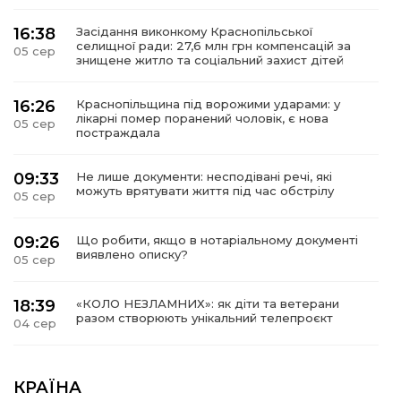
16:38
Засідання виконкому Краснопільської
селищної ради: 27,6 млн грн компенсацій за
05 сер
знищене житло та соціальний захист дітей
16:26
Краснопільщина під ворожими ударами: у
лікарні помер поранений чоловік, є нова
05 сер
постраждала
09:33
Не лише документи: несподівані речі, які
можуть врятувати життя під час обстрілу
05 сер
09:26
Що робити, якщо в нотаріальному документі
виявлено описку?
05 сер
18:39
«КОЛО НЕЗЛАМНИХ»: як діти та ветерани
разом створюють унікальний телепроєкт
04 сер
09:52
Родина Степаненків: від квітучого
прикордоння до втраченого дому
КРАЇНА
04 сер