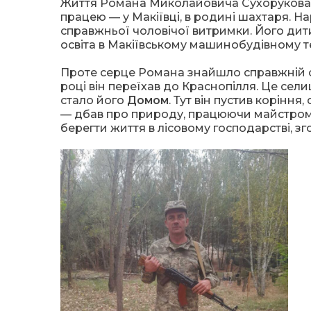
Життя Романа Миколайовича Сухорукова п
працею — у Макіївці, в родині шахтаря. На
справжньої чоловічої витримки. Його дит
освіта в Макіївському машинобудівному те
Проте серце Романа знайшло справжній спок
році він переїхав до Краснопілля. Це се
стало його
Домом
. Тут він пустив коріння
— дбав про природу, працюючи майстром л
берегти життя в лісовому господарстві, з