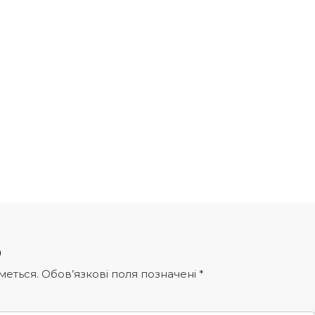
р
меться.
Обов’язкові поля позначені
*