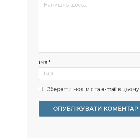
Ім'я
*
Зберегти моє ім'я та e-mail в цьом