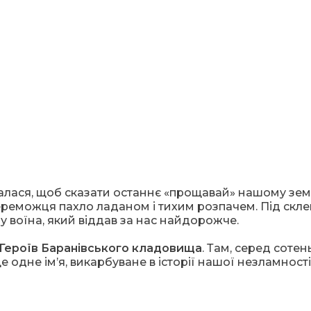
лася, щоб сказати останнє «прощавай» нашому земл
ереможця пахло ладаном і тихим розпачем. Під скл
у воїна, який віддав за нас найдорожче.
 Героїв Баранівського кладовища
. Там, серед сотен
ще одне ім’я, викарбуване в історії нашої незламності