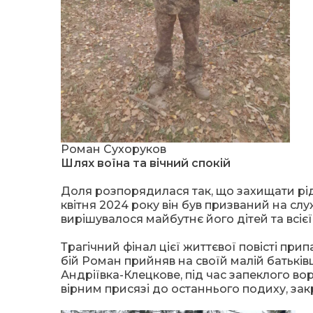
Роман Сухоруков
Шлях воїна та вічний спокій
Доля розпорядилася так, що захищати р
квітня 2024 року він був призваний на слу
вирішувалося майбутнє його дітей та всієї
Трагічний фінал цієї життєвої повісті при
бій Роман прийняв на своїй малій батькі
Андріївка-Клецкове, під час запеклого в
вірним присязі до останнього подиху, з