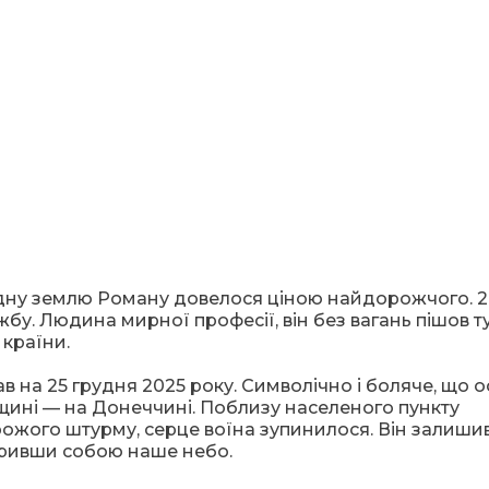
ідну землю Роману довелося ціною найдорожчого. 
жбу. Людина мирної професії, він без вагань пішов т
 країни.
пав на 25 грудня 2025 року. Символічно і боляче, що 
вщині — на Донеччині. Поблизу населеного пункту
орожого штурму, серце воїна зупинилося. Він залиши
акривши собою наше небо.