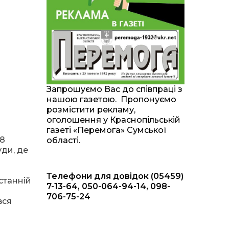
20:00
Житлові сертифікати,
підготовка до зими та
28 лип
підтримка ВПО: підсумки
засідання виконкому
Краснопільської
селищної ради
10:36
Валентина Масалітіна:
«Нас тримає віра в
28 лип
Запрошуємо Вас до співпраці з
Перемогу і повернення
нашою газетою. Пропонуємо
додому»
розмістити рекламу,
оголошення у Краснопільській
10:31
Знову біль… Знову
газеті «Перемога» Сумської
втрата… На щиті
28 лип
28
області.
повертається захисник
уди, де
України Богдан Ємець
Телефони для довідок (05459)
16:57
Обмежено придатний,
останній
але безмежно
7-13-64, 050-064-94-14, 098-
24 лип
вмотивований: Як
706-75-24
колишній лісівник став
вся
асом артилерії