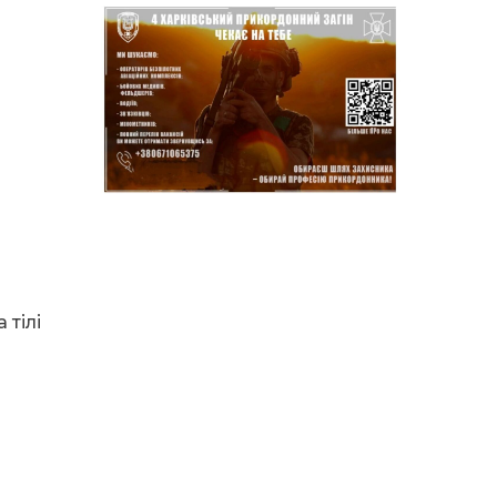
14:37
Захищав кордон до
останнього подиху:
21 лип
пам’яті полеглого
прикордонника
Олександра Кичаня
(ВІДЕО)
11:28
Від штанги до «крил»: як
спорт і характер
21 лип
колишнього
паверліфтера гартують
перемогу на Донеччині
11:19
На щиті повертається
додому: Краснопільська
 тілі
21 лип
громада втратила 27-
річного Захисника Сергія
Балабаєнка
11:00
Музей, який був частиною
життя
19 лип