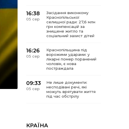
16:38
Засідання виконкому
Краснопільської
05 сер
селищної ради: 27,6 млн
грн компенсацій за
знищене житло та
соціальний захист дітей
16:26
Краснопільщина під
ворожими ударами: у
05 сер
лікарні помер поранений
чоловік, є нова
постраждала
09:33
Не лише документи:
несподівані речі, які
05 сер
можуть врятувати життя
під час обстрілу
09:26
Що робити, якщо в
нотаріальному документі
05 сер
виявлено описку?
КРАЇНА