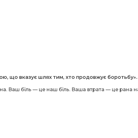
ркою, що вказує шлях тим, хто продовжує боротьбу».
 Ваш біль — це наш біль. Ваша втрата — це рана на