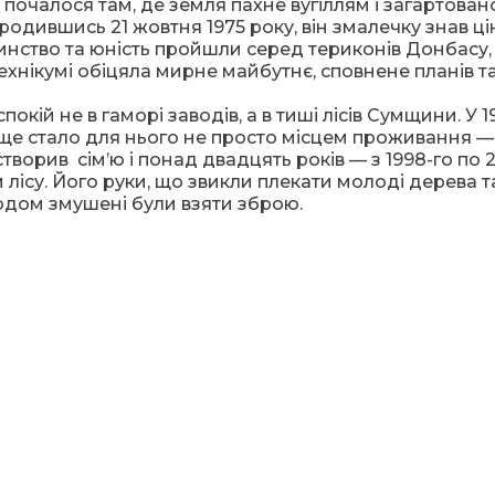
очалося там, де земля пахне вугіллям і загартова
родившись 21 жовтня 1975 року, він змалечку знав ці
инство та юність пройшли серед териконів Донбасу,
хнікумі обіцяла мирне майбутнє, сповнене планів та
ій не в гаморі заводів, а в тиші лісів Сумщини. У 1
лище стало для нього не просто місцем проживання —
, створив сім’ю і понад двадцять років — з 1998-го по 
ісу. Його руки, що звикли плекати молоді дерева т
годом змушені були взяти зброю.