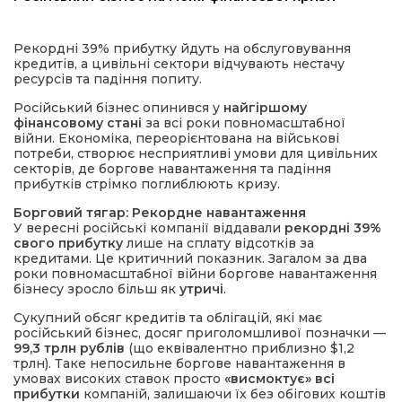
Рекордні 39% прибутку йдуть на обслуговування
кредитів, а цивільні сектори відчувають нестачу
ресурсів та падіння попиту.
Російський бізнес опинився у
найгіршому
фінансовому стані
за всі роки повномасштабної
війни. Економіка, переорієнтована на військові
потреби, створює несприятливі умови для цивільних
секторів, де боргове навантаження та падіння
шення
прибутків стрімко поглиблюють кризу.
Борговий тягар: Рекордне навантаження
ти
У вересні російські компанії віддавали
рекордні 39%
свого прибутку
лише на сплату відсотків за
кредитами. Це критичний показник. Загалом за два
роки повномасштабної війни боргове навантаження
бізнесу зросло більш як
утричі
.
Сукупний обсяг кредитів та облігацій, які має
російський бізнес, досяг приголомшливої позначки —
99,3 трлн рублів
(що еквівалентно приблизно $1,2
трлн). Таке непосильне боргове навантаження в
умовах високих ставок просто
«висмоктує» всі
прибутки
компаній, залишаючи їх без обігових коштів