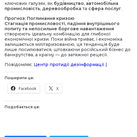
ключових галузях, як
будівництво
,
автомобільна
промисловість
,
деревообробка
та
сфера послуг
.
Прогноз: Поглинання кризою
Стагнація промисловості, падіння внутрішнього
попиту та непосильне боргове навантаження
створюють ідеальну комбінацію для глибокої
економічної кризи. Поки війна триває, і економіка
залишається мілітаризованою, ця тенденція буде
лише посилюватися, штовхаючи російський бізнес до
банкрутства, а країну — до затяжної рецесії.
Повідомляє:
Центр протидії дезінформації |
Поширити це:
Facebook
X
Подобається це: