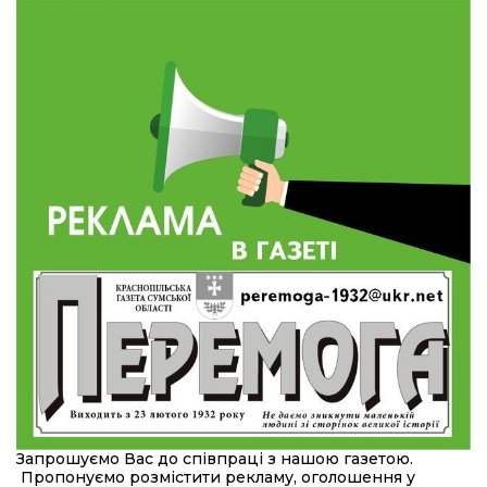
10:31
Знову біль… Знову втрата… На щиті
повертається захисник України Богдан Ємець
28 лип
16:57
Обмежено придатний, але безмежно
вмотивований: Як колишній лісівник став асом
24 лип
артилерії
16:34
490 пацієнтів та 15 відвіданих сіл: МБФ
«Альянс громадського здоров’я» підбив
24 лип
підсумки роботи мобільних клінік у Сумській
області
12:24
Покинув безпечне життя за кордоном, щоб
захистити рідну землю: пам’яті Сергія
23 лип
Балабаєнка (ВІДЕО)
08:46
Командир гармати Руслан Козирін: «Змінити
підрозділ чи бригаду – навіть думки не було»
23 лип
20:36
Нова кав’ярня в Сумах: як родина військового
Запрошуємо Вас до співпраці з нашою газетою.
з Краснопілля відкрила «Лев каву» за грантові
22 лип
Пропонуємо розмістити рекламу, оголошення у
кошти (ВІДЕО)