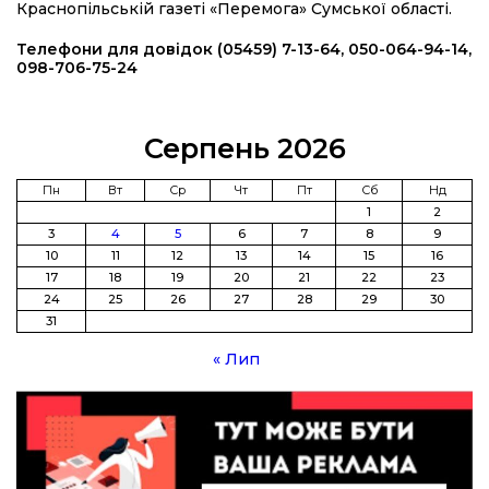
Краснопільській газеті «Перемога» Сумської області.
14:37
Захищав кордон до останнього подиху:
Телефони для довідок (05459) 7-13-64, 050-064-94-14,
пам’яті полеглого прикордонника Олександра
098-706-75-24
21 лип
Кичаня (ВІДЕО)
11:28
Від штанги до «крил»: як спорт і характер
Серпень 2026
колишнього паверліфтера гартують перемогу
21 лип
на Донеччині
Пн
Вт
Ср
Чт
Пт
Сб
Нд
1
2
11:19
На щиті повертається додому:
3
4
5
6
7
8
9
Краснопільська громада втратила 27-річного
21 лип
10
11
12
13
14
15
16
Захисника Сергія Балабаєнка
17
18
19
20
21
22
23
24
25
26
27
28
29
30
11:00
Музей, який був частиною життя
31
19 лип
« Лип
10:49
Інтелектуальні злети та творчі перемоги:
історія успіху випускниці Вікторії Кондратенко
19 лип
10:40
Вірний присязі до останнього подиху:
підтримайте петицію про присвоєння звання