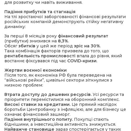
для розвитку чи навіть виживання.
Падіння прибутків та стагнація
На тлі зростаючої заборгованості фінансові результати
російських компаній демонструють стійку негативну
динаміку:
За перші 8 місяців року
фінансовий результат
(прибутки) знизився на
8,3%
.
Обсяг
збитків
у цей же період
зріс на 30%
.
Така комбінація факторів призвела до того, що
рентабельність промисловості
впала до рівня, який
востаннє фіксувався під час
COVID-кризи
.
Жертви воєнної економіки
Після того, як економіка РФ була переведена на
“військові рейки”, цивільні сектори зіткнулися з
низкою проблем:
Втрата доступу до дешевих ресурсів.
Усі ресурси та
пріоритети перемістилися на оборонний комплекс.
Високі ставки за кредитами.
Це прямий наслідок
боротьби Центробанку з інфляцією, але для бізнесу це
означає фінансовий зашморг.
Падіння внутрішнього попиту.
Покупці стають
біднішими, а інвестиційна активність знижується.
Найважче становище
зараз спостерігається у таких