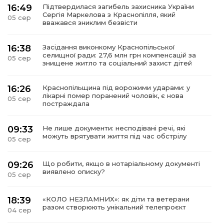
16:49
Підтвердилася загибель захисника України
Сергія Маркелова з Краснопілля, який
05 сер
вважався зниклим безвісти
16:38
Засідання виконкому Краснопільської
селищної ради: 27,6 млн грн компенсацій за
05 сер
знищене житло та соціальний захист дітей
16:26
Краснопільщина під ворожими ударами: у
лікарні помер поранений чоловік, є нова
05 сер
постраждала
09:33
Не лише документи: несподівані речі, які
можуть врятувати життя під час обстрілу
05 сер
09:26
Що робити, якщо в нотаріальному документі
виявлено описку?
05 сер
18:39
«КОЛО НЕЗЛАМНИХ»: як діти та ветерани
разом створюють унікальний телепроєкт
04 сер