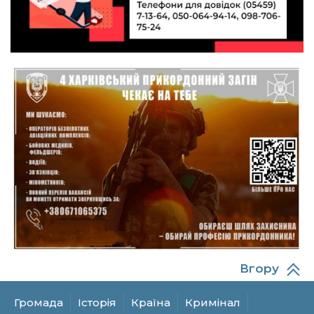
19 лип
«Герой України» (посмертно) прикордоннику
Олександру Бойку
20:34
Кохання попри все: як українці створюють сім’ї
в реаліях 2026 року
17 лип
13:52
І волейбол, і хімія на “відмінно”: неймовірна
історія успіху випускниці з Краснопілля
15 лип
Анастасії Гонтар
13:27
НБУ вводить нову банкноту 2 000 грн із
портретом легендарного українця: що
15 лип
зміниться для наших гаманців
13:22
Гаманець у шоці: які продукти в Україні різко
подешевшали, а за що доведеться платити
15 лип
більше?
Вгору
13:10
Захищав до останнього подиху: Миропілля
втратило свого захисника Володимира
15 лип
Токарева
Громада
Історія
Країна
Кримінал