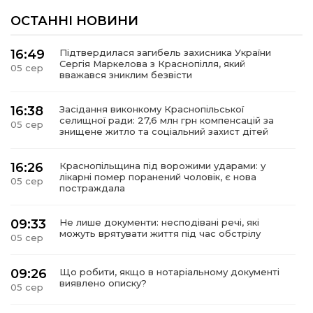
ОСТАННІ НОВИНИ
16:49
Підтвердилася загибель захисника України
Сергія Маркелова з Краснопілля, який
05 сер
вважався зниклим безвісти
16:38
Засідання виконкому Краснопільської
селищної ради: 27,6 млн грн компенсацій за
05 сер
знищене житло та соціальний захист дітей
16:26
Краснопільщина під ворожими ударами: у
лікарні помер поранений чоловік, є нова
05 сер
постраждала
09:33
Не лише документи: несподівані речі, які
можуть врятувати життя під час обстрілу
05 сер
09:26
Що робити, якщо в нотаріальному документі
виявлено описку?
05 сер