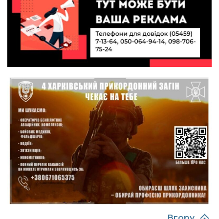
10:40
Вірний присязі до останнього подиху:
підтримайте петицію про присвоєння звання
19 лип
«Герой України» (посмертно) прикордоннику
Олександру Бойку
20:34
Кохання попри все: як українці створюють сім’ї
в реаліях 2026 року
17 лип
13:52
І волейбол, і хімія на “відмінно”: неймовірна
історія успіху випускниці з Краснопілля
15 лип
Анастасії Гонтар
13:27
НБУ вводить нову банкноту 2 000 грн із
портретом легендарного українця: що
15 лип
зміниться для наших гаманців
13:22
Гаманець у шоці: які продукти в Україні різко
подешевшали, а за що доведеться платити
15 лип
більше?
Вгору