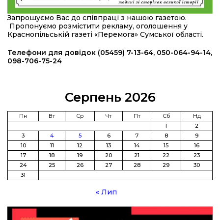
20:36
Нова кав’ярня в Сумах: як родина військового
Запрошуємо Вас до співпраці з нашою газетою.
з Краснопілля відкрила «Лев каву» за грантові
22 лип
Пропонуємо розмістити рекламу, оголошення у
кошти (ВІДЕО)
Краснопільській газеті «Перемога» Сумської області.
14:37
Захищав кордон до останнього подиху:
Телефони для довідок (05459) 7-13-64, 050-064-94-14,
пам’яті полеглого прикордонника Олександра
098-706-75-24
21 лип
Кичаня (ВІДЕО)
11:28
Від штанги до «крил»: як спорт і характер
Серпень 2026
колишнього паверліфтера гартують перемогу
21 лип
на Донеччині
Пн
Вт
Ср
Чт
Пт
Сб
Нд
1
2
11:19
На щиті повертається додому:
3
4
5
6
7
8
9
Краснопільська громада втратила 27-річного
21 лип
10
11
12
13
14
15
16
Захисника Сергія Балабаєнка
17
18
19
20
21
22
23
24
25
26
27
28
29
30
11:00
Музей, який був частиною життя
31
19 лип
« Лип
10:49
Інтелектуальні злети та творчі перемоги:
історія успіху випускниці Вікторії Кондратенко
19 лип