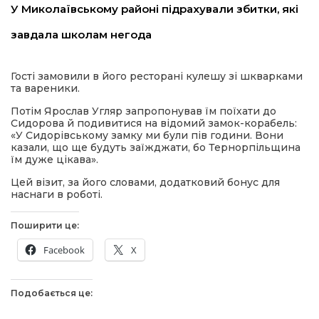
У Миколаївському районі підрахували збитки, які
завдала школам негода
Гості замовили в його ресторані кулешу зі шкварками
та вареники.
Потім Ярослав Угляр запропонував їм поїхати до
Сидорова й подивитися на відомий замок-корабель:
шення
«У Сидорівському замку ми були пів години. Вони
казали, що ще будуть заїжджати, бо Тернорпільщина
їм дуже цікава».
ти
Цей візит, за його словами, додатковий бонус для
наснаги в роботі.
Поширити це:
Facebook
X
Подобається це: