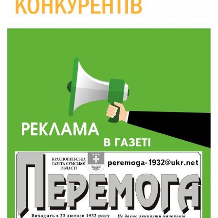
10:36
Валентина Масалітіна: «Нас тримає віра в
Перемогу і повернення додому»
28 лип
10:31
Знову біль… Знову втрата… На щиті
повертається захисник України Богдан Ємець
28 лип
16:57
Обмежено придатний, але безмежно
вмотивований: Як колишній лісівник став асом
24 лип
артилерії
16:34
490 пацієнтів та 15 відвіданих сіл: МБФ
«Альянс громадського здоров’я» підбив
24 лип
підсумки роботи мобільних клінік у Сумській
області
12:24
Покинув безпечне життя за кордоном, щоб
захистити рідну землю: пам’яті Сергія
23 лип
Балабаєнка (ВІДЕО)
08:46
Командир гармати Руслан Козирін: «Змінити
підрозділ чи бригаду – навіть думки не було»
23 лип