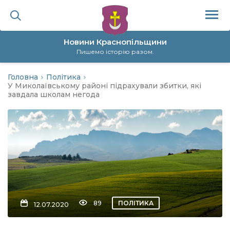
Новини Краснопільщини
Пишемо історію разом.
Головна
Політика
ційна політика
У Миколаївському районі підрахували збитки, які
завдала школам негода
да
я
а
нал
89
ПОЛІТИКА
12.07.2020
ура